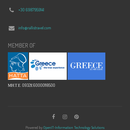
+30 6987959141
info@rallistravel.com
MEMBER OF
ΜΗ.Τ.Ε. 0932Ε60000118500
Powered by
OpenIT-Information Technology Solutions